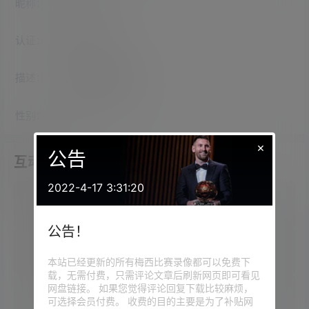
昵称：
Jungkook
认证：
未认证
描述：
入驻本站
1358
天
性别：
女
×
公告
互动
2022-4-17 3:31:20
我的圈子
公告！
我的问答
本站已经更新的所有梅西比赛录像都可以免费下
载，无需付费，只需评论文章后刷新网页即可看见
网盘链接。 如果您觉得评论回复下载比较麻烦，
我的供求信息
可选择会员付费。 收费的目的主要是为了补贴网