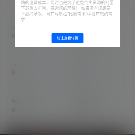
站的运营成本，同时也是为了避免倒卖资源的批量
下载后去牟利，感谢您的理解！ 如果没有您想要
下载的场次，可在导航栏“比赛需求”中发布您的需
求！
发布的文章
提交的评论
0
313
前往查看详情
在本站的投稿
在本站提交的评论
关注
粉丝
0
0
关注的人数
粉丝人数
收藏的文章
收藏的商品
0
0
收藏的文章数量
收藏的商品数量