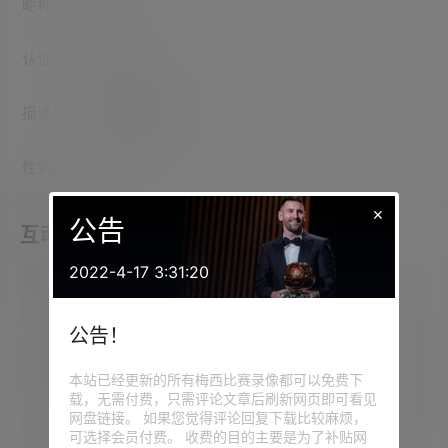
昵称：
钢子
认证：
未认证
描述：
入驻本站
810
天
性别：
女
×
公告
互动
2022-4-17 3:31:20
我的圈子
公告！
我的问答
本站已经更新的所有梅西比赛录像都可以免费下
载，无需付费，只需评论文章后刷新网页即可看见
网盘链接。 如果您觉得评论回复下载比较麻烦，
我的供求信息
可选择会员付费。 收费的目的主要是为了补贴网