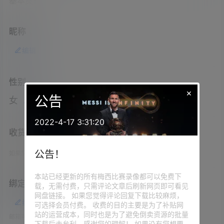
基本资料
昵称
编辑
性别
×
公告
女
编辑
2022-4-17 3:31:20
收货地址
公告！
如果您在本站购物，请务必填写此项，以便发货！
本站已经更新的所有梅西比赛录像都可以免费下
绑定邮箱
载，无需付费，只需评论文章后刷新网页即可看见
网盘链接。 如果您觉得评论回复下载比较麻烦，
编辑
可选择会员付费。 收费的目的主要是为了补贴网
站的运营成本，同时也是为了避免倒卖资源的批量
邮箱可用作登录
下载后去牟利，感谢您的理解！ 如果没有您想要