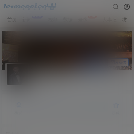
New
Hot
首页
新闻
视频
数据
录像
大事记
拔网
关注Ta
发私信
LEO-MESSI
纸巾签约
Lv1
概览
发布的
关注
粉丝
收藏