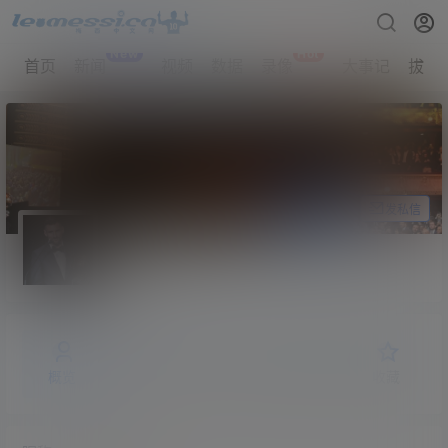
New
Hot
首页
新闻
视频
数据
录像
大事记
拔网
关注Ta
发私信
aniss
纸巾签约
Lv1
概览
发布的
关注
粉丝
收藏