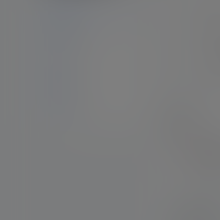
wx
昵称：
概览
未
认证：
发布的
入
描述：
关注
性别：
粉丝
收藏
互动
我的
发布的文章