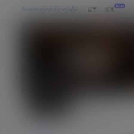
New
首页
新闻
wx009
纸巾签约
Lv1