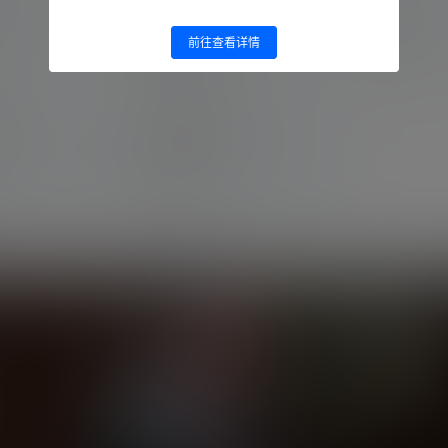
656
0
前往查看详情
在本站提交的评论
关注的人数
收藏的商品
0
量
收藏的商品数量
合作
我们的团队
在线工单
功能
提交在线工单
网站地图