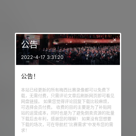
009
认证
驻本站
531
天
×
公告
女
2022-4-17 3:31:20
公告！
本站已经更新的所有梅西比赛录像都可以免费下
圈子
我的问答
载，无需付费，只需评论文章后刷新网页即可看见
网盘链接。 如果您觉得评论回复下载比较麻烦，
可选择会员付费。 收费的目的主要是为了补贴网
站的运营成本，同时也是为了避免倒卖资源的批量
下载后去牟利，感谢您的理解！ 如果没有您想要
下载的场次，可在导航栏“比赛需求”中发布您的需
求！
提交的评论
关注