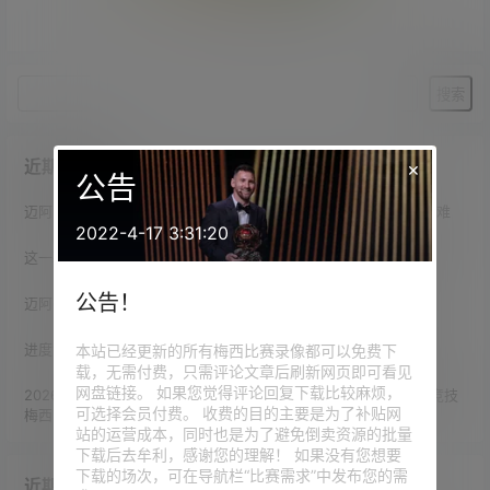
暂无相关结果
近期文章
×
公告
迈阿密主帅谈梅西凌空弹射破门：踢过球的都知道，这时射门有多难
2022-4-17 3:31:20
这一幕有些梦幻！梅西破门后卡塞米罗大笑拥抱，德保罗紧跟梅西
公告！
迈阿密主帅盛赞梅西：如果我们在谈论绘画，他就是毕加索🎨
进度92.1%！巴媒发问：梅西生涯已轰921球，他能达到千球吗？
本站已经更新的所有梅西比赛录像都可以免费下
载，无需付费，只需评论文章后刷新网页即可看见
网盘链接。 如果您觉得评论回复下载比较麻烦，
2026赛季 北美联赛杯 小组赛第1轮 迈阿密国际（4-2）圣路易斯竞技
可选择会员付费。 收费的目的主要是为了补贴网
梅西2射1传
站的运营成本，同时也是为了避免倒卖资源的批量
下载后去牟利，感谢您的理解！ 如果没有您想要
下载的场次，可在导航栏“比赛需求”中发布您的需
近期评论