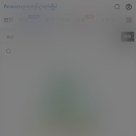
New
Hot
首页
新闻
视频
数据
录像
大事记
拔网线
全部标签
视频
筛选