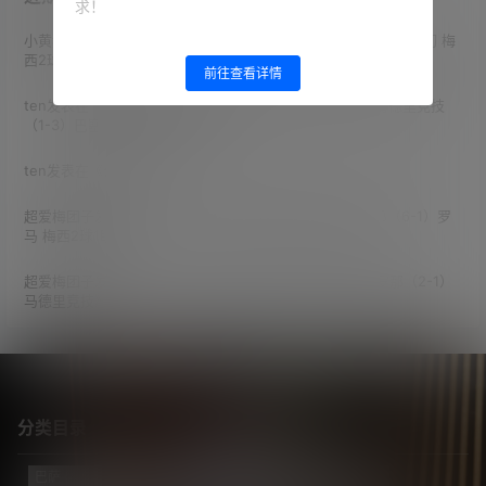
求！
小黄狗拿铁
发表在《
14/15赛季 西甲第1轮 巴塞罗那（3-0）埃尔切 梅
西2球
》
前往查看详情
ten
发表在《
经典收藏 08/09赛季 国王杯1/8决赛首回合 马德里竞技
（1-3）巴塞罗那 梅西帽子戏法
》
ten
发表在《
公告！
》
超爱梅团子
发表在《
15/16赛季 欧冠小组赛第5轮 巴塞罗那（6-1）罗
马 梅西2球1助攻
》
超爱梅团子
发表在《
15/16赛季 欧冠1/4决赛 首回合 巴塞罗那（2-1）
马德里竞技
》
分类目录
巴萨
(421)
巴黎
(74)
拔网线翻译组
(102)
新闻
(3124)