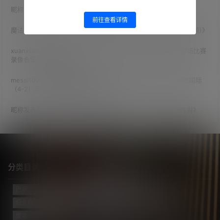
昵称
发表在《
2026世界杯 1/8决赛 阿根廷（3-2）埃及 梅西传射
》
前往查看详情
魔法☆梅莉
发表在《
2007年青涩的梅西做客天下足球(120分钟视频)
》
xuanxuan341
发表在《
【合集】2022卡塔尔世界杯 阿根廷队7场比赛
录像合集 英语/国语/西语
》
messi1000
发表在《
2026赛季 北美联赛杯 小组赛第1轮 迈阿密国际
（4-2）圣路易斯竞技 梅西2射1传
》
昵称
发表在《
2026世界杯 1/8决赛 阿根廷（3-2）埃及 梅西传射
》
分类目录
巴萨
(421)
巴黎
(74)
拔网线翻译组
(102)
新闻
(3139)
纪录片
(23)
视频
(774)
迈阿密国际
(115)
阿根廷
(138)
集锦
(34)