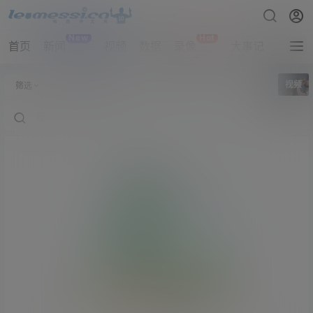
New
Hot
首页
新闻
视频
数据
录像
大事记
拔网线
全部标签
视频
筛选