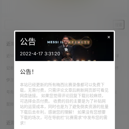
暂无相关结果
×
公告
近期文章
2022-4-17 3:31:20
近10赛季西甲进球最多阵：梅西162球、维尼修斯77球、拉莫斯33球
记者：豪尔赫一直让医生别透露病情给儿子，梅西为父亲参加世界杯
公告！
伊涅斯塔安慰梅西：向你和你全家致以我最深切的爱
本站已经更新的所有梅西比赛录像都可以免费下
载，无需付费，只需评论文章后刷新网页即可看见
号角报：梅西凌晨2点携妻儿向父亲遗体告别，现场只有亲人和挚友
网盘链接。 如果您觉得评论回复下载比较麻烦，
可选择会员付费。 收费的目的主要是为了补贴网
昆滕·廷伯：巴萨是我年少时最向往的球队，梅西就是我的足球信仰
站的运营成本，同时也是为了避免倒卖资源的批量
下载后去牟利，感谢您的理解！ 如果没有您想要
下载的场次，可在导航栏“比赛需求”中发布您的需
近期评论
求！