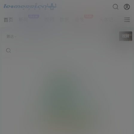
New
Hot
首页
新闻
视频
数据
录像
大事记
拔网线
全部标签
视频
筛选