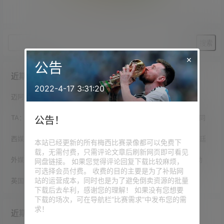
暂无相关结果
×
公告
近期文章
2022-4-17 3:31:20
迈阿密高层：梅西不可能再踢15年，我们必须去规划“后梅西时代”
TA：萨拉赫去特拉布宗令人不解，和梅西C罗去迈阿密与沙特都不同
公告！
西媒：世界杯期间针对梅西的威胁最多，多人扬言要炸弹袭击阿根廷
本站已经更新的所有梅西比赛录像都可以免费下
载，无需付费，只需评论文章后刷新网页即可看见
外媒晒视频：梅西能否追上C罗？39岁同龄梅西比C罗多48球170助
网盘链接。 如果您觉得评论回复下载比较麻烦，
可选择会员付费。 收费的目的主要是为了补贴网
站的运营成本，同时也是为了避免倒卖资源的批量
英国首相：梅罗之间我选梅西，凯恩配得上一个世界大赛的冠军
下载后去牟利，感谢您的理解！ 如果没有您想要
下载的场次，可在导航栏“比赛需求”中发布您的需
求！
近期评论