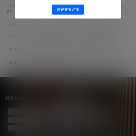
lj92
发表在《
2014世界杯 小组赛第1轮 阿根廷 （2-1） 波黑 比赛录
前往查看详情
像
》
lj92
发表在《
2014世界杯 1/8决赛 阿根廷 (1-0) 瑞士 比赛录像
》
lj92
发表在《
2014世界杯 半决赛 荷兰( 2-4 )阿根廷 比赛录像
》
lj92
发表在《
2018世界杯 1/8决赛 法国（4-3）阿根廷 梅西2助攻
》
lj92
发表在《
2014世界杯 决赛 德国( 1-0 )阿根廷
》
分类目录
巴萨
(421)
巴黎
(74)
拔网线翻译组
(102)
新闻
(3124)
纪录片
(23)
视频
(773)
迈阿密国际
(114)
阿根廷
(138)
集锦
(34)