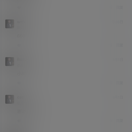
举报
回复
0
0
wtfk
7月30日
纸巾签约
Lv1
666
举报
回复
0
0
Rondy
8月1日
纸巾签约
Lv1
小梅
举报
回复
0
0
celf
8月1日
纸巾签约
Lv1
谢谢分享
举报
回复
0
0