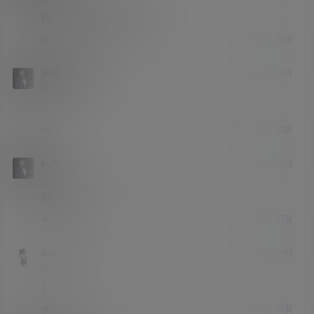
梅西，他将神话变成现实。
举报
回复
0
0
大撒伟大哇塞
23年11月23日
天才少年
Lv0
.
举报
回复
0
0
kuM
23年12月6日
三十小将
Lv2
66666666
举报
回复
0
0
Sonny
24年6月27日
纸巾签约
Lv1
1
举报
回复
0
0