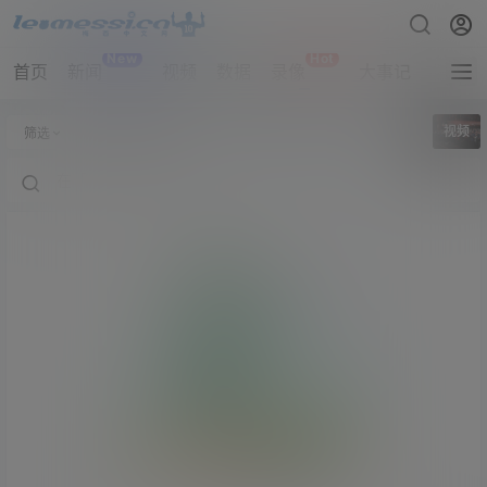
New
Hot
首页
新闻
视频
数据
录像
大事记
拔网线
全部标签
视频
筛选