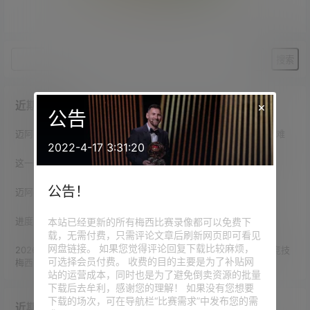
暂无相关结果
近期文章
×
公告
迈阿密主帅谈梅西凌空弹射破门：踢过球的都知道，这时射门有多难
2022-4-17 3:31:20
这一幕有些梦幻！梅西破门后卡塞米罗大笑拥抱，德保罗紧跟梅西
公告！
迈阿密主帅盛赞梅西：如果我们在谈论绘画，他就是毕加索🎨
进度92.1%！巴媒发问：梅西生涯已轰921球，他能达到千球吗？
本站已经更新的所有梅西比赛录像都可以免费下
载，无需付费，只需评论文章后刷新网页即可看见
网盘链接。 如果您觉得评论回复下载比较麻烦，
2026赛季 北美联赛杯 小组赛第1轮 迈阿密国际（4-2）圣路易斯竞技
可选择会员付费。 收费的目的主要是为了补贴网
梅西2射1传
站的运营成本，同时也是为了避免倒卖资源的批量
下载后去牟利，感谢您的理解！ 如果没有您想要
下载的场次，可在导航栏“比赛需求”中发布您的需
近期评论