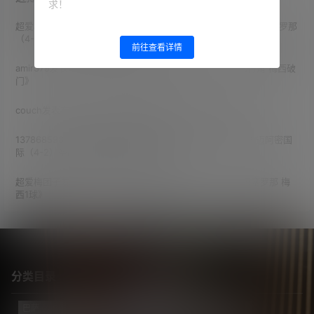
求！
超爱梅团子
发表在《
经典收藏 12/13赛季 欧冠1/8决赛次回合 巴塞罗那
（4-0）AC米兰 诺坎普奇迹之夜
》
前往查看详情
amir379
发表在《
2026世界杯 1/16决赛 阿根廷（3-2）佛得角 梅西破
门
》
couch
发表在《
2026世界杯 决赛 西班牙（1-0）阿根廷
》
13786859825
发表在《
2026赛季 北美联赛杯 小组赛第1轮 迈阿密国
际（4-2）圣路易斯竞技 梅西2射1传
》
超爱梅团子
发表在《
15/16赛季 世俱杯决赛 河床（0-3）巴塞罗那 梅
西1球
》
分类目录
巴萨
(421)
巴黎
(74)
拔网线翻译组
(102)
新闻
(3124)