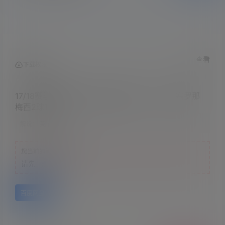
查看
下载权限
17/18赛季 西甲第20轮 皇家贝蒂斯（0-5）巴塞罗那
梅西2球1助
解说：
英语
您当前的等级为
游客
请先
登录
百度网盘