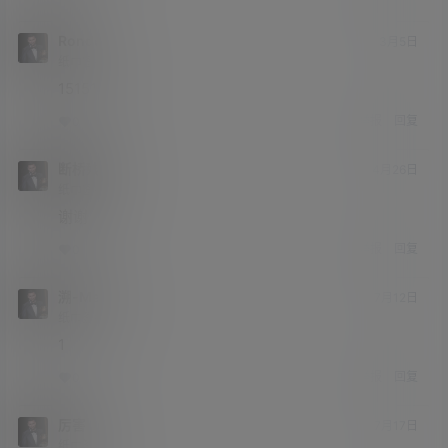
Rondo
3月5日
纸巾签约
Lv1
151515
举报
回复
0
0
断桥残雪
4月26日
纸巾签约
Lv1
谢谢
举报
回复
0
0
溯-Meng
7月12日
纸巾签约
Lv1
1
举报
回复
0
0
厉害
7月17日
纸巾签约
Lv1