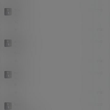
10s
23年8月25日
纸巾签约
Lv1
10
举报
回复
0
0
dog010
23年9月8日
纸巾签约
Lv1
666
举报
回复
0
0
hong
23年9月12日
纸巾签约
Lv1
6
举报
回复
0
0
kuM
23年9月22日
三十小将
Lv2