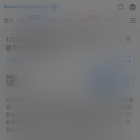
New
Hot
首页
新闻
视频
数据
录像
大事记
拔网线
17/18赛季 西甲第20轮 皇家贝蒂斯（0-5）巴
塞罗那 梅西2球1助
0
巴萨
21年10月11日
前往下载
阿根廷
关注
私信
北京时间1月22日凌晨3点45分，2017-2018赛季西甲联赛
第20轮迎来一场焦点战役。在比利亚马林球场，巴塞罗那
客场5比0大胜贝蒂斯，将领先马竞的优势扩大到11分。拉
基蒂奇打进一球，梅西梅开二度并助攻苏亚雷斯破门，路
易斯-苏亚雷斯2射1传，费尔马伦因伤离场。