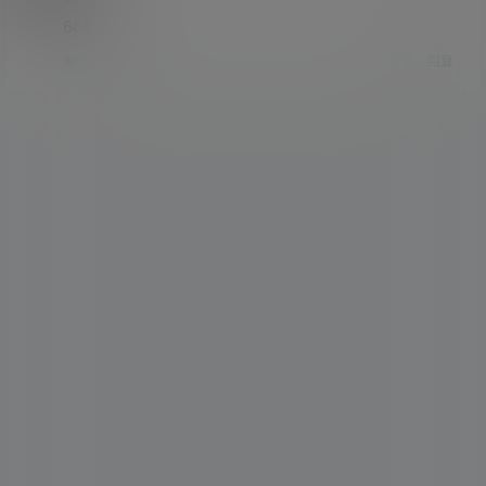
666
举报
回复
0
0