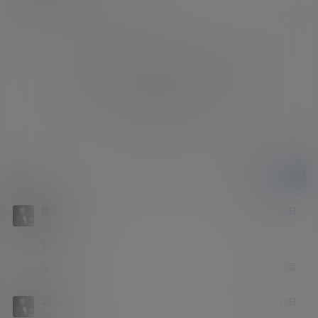
欢迎您，新朋友，感谢参与互动！
确认修改
您必须登录或注册以后才能发表评论
登录
提交
樵夫
23年2月25日
纸巾签约
Lv1
1
举报
回复
0
0
222
23年3月18日
纸巾签约
Lv1