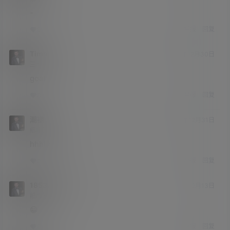
-
举报
回复
0
0
Timmy
25年12月30日
三十小将
Lv2
goat
举报
回复
0
0
潮褪
25年12月31日
纸巾签约
Lv1
hhhhhhh
举报
回复
0
0
18537013181
2月13日
纸巾签约
Lv1
😁
举报
回复
0
0