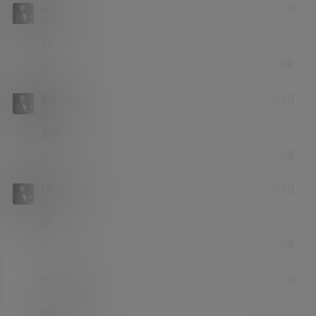
纸巾签约
Lv1
11
举报
回复
0
0
断桥残雪
2月3日
纸巾签约
Lv1
谢谢
举报
回复
0
0
18537013181
2月14日
纸巾签约
Lv1
😁
举报
回复
0
0
thispangu
4月3日
纸巾签约
Lv1
感谢楼主