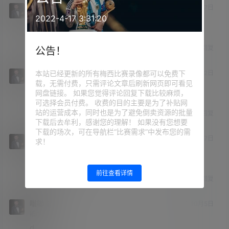
dog010
23年9月7日
2022-4-17 3:31:20
纸巾签约
Lv1
666
举报
回复
0
0
公告！
hong
本站已经更新的所有梅西比赛录像都可以免费下
23年9月12日
载，无需付费，只需评论文章后刷新网页即可看见
纸巾签约
Lv1
网盘链接。 如果您觉得评论回复下载比较麻烦，
6
可选择会员付费。 收费的目的主要是为了补贴网
站的运营成本，同时也是为了避免倒卖资源的批量
举报
回复
0
0
下载后去牟利，感谢您的理解！ 如果没有您想要
下载的场次，可在导航栏“比赛需求”中发布您的需
MESSI.10
23年9月27日
求！
纸巾签约
Lv1
梅西，足球之神！
前往查看详情
举报
回复
0
0
嗡嗡嗡
23年10月5日
纸巾签约
Lv1
d