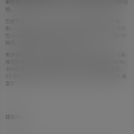
中打进34球！
最终巴萨6比0屠杀希洪竞技，继续领跑积分
榜。
巴塞罗那(4-3-3)：13-布拉沃/20-罗贝托(46’6-阿尔维
斯)、3-皮克(65’15-巴尔特拉)、14-马斯切拉诺、18-阿尔
巴/4-拉基蒂奇(74’7-图兰)、5-布斯克茨、8-伊涅斯塔/10-
梅西、9-路易斯-苏亚雷斯、11-内马尔
希洪竞技(4-2-3-1)：1-奎利亚尔/21-弗兰杰斯、2-卢卡斯-
埃尔南德斯、4-里奇诺夫斯基、18-伊斯马-洛佩斯(69’15-
卡内利亚)/17-马斯卡雷尔、24-拉齐德/25-哈利洛维奇、
22-帕布罗-佩雷斯(61’20-萨纳布里亚)、3-梅内德斯/9-格
雷罗
球员评分：