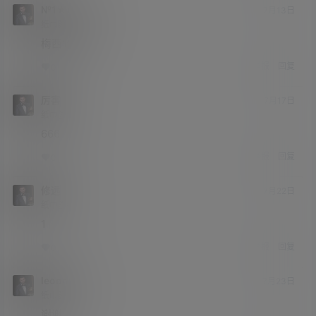
№1★Messi★
7月13日
纸巾签约
Lv1
梅西1传1射
举报
回复
0
0
厉害
7月17日
纸巾签约
Lv1
666
举报
回复
0
0
修远
7月22日
纸巾签约
Lv1
1
举报
回复
0
0
leoooo10！
7月23日
纸巾签约
Lv1
谢谢