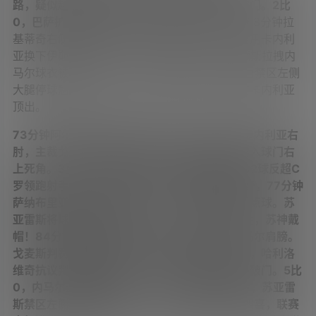
路，疑似越位的苏亚雷斯小禁区右侧右脚推射破门。2比
0，巴萨扩大优势！
巴萨用巴尔特拉换下皮克，68分钟拉
基蒂奇右侧禁区前右脚抽射稍稍打高。希洪竞技用卡内利
亚换下伊斯马-洛佩斯，70分钟路易斯-埃尔南德斯拉拽内
马尔球衣被黄牌警告。1分钟后内马尔挑传，梅西禁区左侧
大腿停球后左脚抽射，皮球越过门将被门线前的卡内利亚
顶出。
73分钟阿尔维斯禁区右侧底线传中，皮球击中卡内利亚右
肘，主裁戈麦斯判罚点球。苏亚雷斯右脚将球推入球门右
上死角。3比0，巴萨锁定胜局，苏亚雷斯打进32球反超C
罗领跑射手榜！巴萨用阿尔达-图兰换下拉基蒂奇，77分钟
萨纳布里亚禁区内撞倒内马尔，戈麦斯再次判罚点球。苏
亚雷斯将球推进球门中路。4比0，巴萨大获全胜，苏神戴
帽！84分钟弗兰杰斯禁区内争顶时左手压住内马尔肩膀。
戈麦斯判罚点球并出示第二张黄牌罚下弗兰杰斯，哈利洛
维奇抗议判罚被黄牌警告。内马尔操刀推射中路破门。5比
0，内马尔连续两轮破门！88分钟梅西中路直传，苏亚雷
斯禁区左侧右脚推射破门。6比0，苏神上演大四喜，联赛