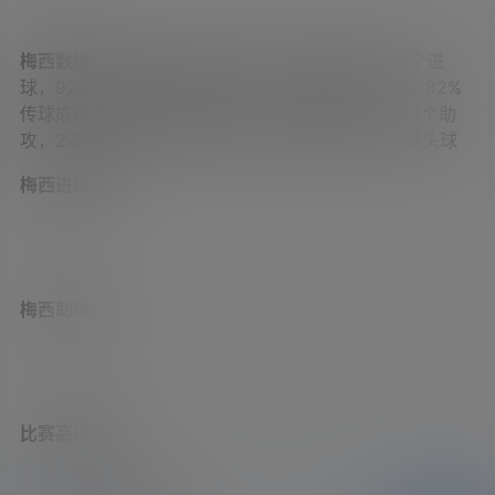
梅西数据
：梅西本场比赛个人数据：7次尝试射门1个进
球，92次触球，1次丢失球权，71次传球58次成功，82%
传球成功率，4次创造机会（3次绝对得分机会），1个助
攻，2次直塞，6次过人4次成功，1次反抢，1次争抢头球
梅西进球GIF：
梅西助攻GIF：
比赛高清录像：