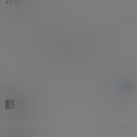
42 条回复
文章作者
管理员
A
M
欢迎您，新朋友，感谢参与互动！
确认修改
您必须登录或注册以后才能发表评论
登录
提交
这个世界杯
22年8月7日
纸巾签约
Lv1
666
举报
回复
0
0