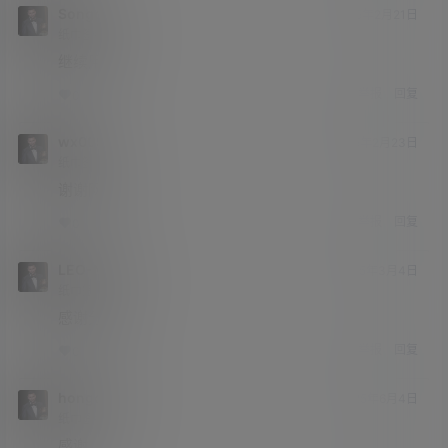
Songood
25年2月21日
纸巾签约
Lv1
继续用力
举报
回复
0
0
wx009
25年2月23日
纸巾签约
Lv1
谢谢网主
举报
回复
0
0
LEO-MESSI
25年3月4日
纸巾签约
Lv1
感谢分享。
举报
回复
0
0
hongcheol
25年6月4日
纸巾签约
Lv1
感谢