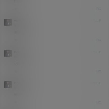
thanks
举报
回复
0
0
wx009
25年2月23日
纸巾签约
Lv1
谢谢网主
举报
回复
0
0
Songood
25年2月23日
纸巾签约
Lv1
记录之王
举报
回复
0
0
hongcheol
25年6月3日
纸巾签约
Lv1
感谢
举报
回复
0
0