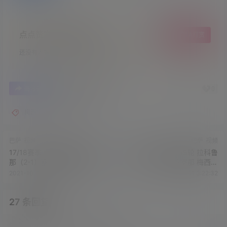
点点赞赏，手留余香
给TA打赏
还没有人赞赏，快来当第一个赞赏的人吧！
0
0
海报分享
收藏
举报
梅西进球
西甲
巴萨
视频
巴萨
视频
17/18赛季 西甲第11轮 巴塞罗
17/18赛季 西甲第35轮 拉科鲁
那（2-1）塞维利亚 梅西600
尼亚（2-4）巴塞罗那 梅西戴
场
帽
2021-10-11 3:22:22
2021-10-11 3:22:32
27 条回复
文章作者
管理员
A
M
欢迎您，新朋友，感谢参与互动！
确认修改