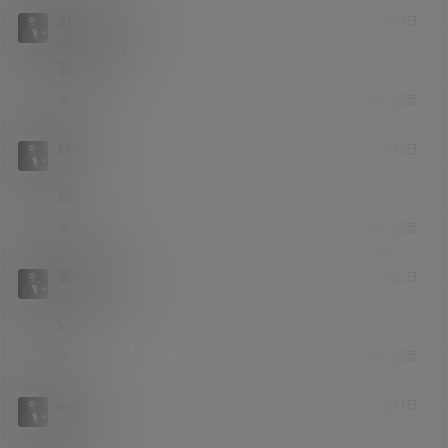
2022梅西登顶
24年7月20日
纸巾签约
Lv1
我好喜欢
举报
回复
0
0
M30
24年10月9日
纸巾签约
Lv1
啊
举报
回复
0
0
潘帕斯天蓝白
24年10月23日
纸巾签约
Lv1
v
举报
回复
0
0
aniss
25年1月11日
纸巾签约
Lv1