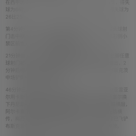
在西甲历史上，两队共交锋34次，巴萨18胜8平8负，得失
球为66比45。在客场，巴萨战绩为8胜4平5负，得失球为
26比25。
第4分钟丹尼斯-苏亚雷斯左侧角球传中，皮克前点头球射
门击中横梁。16分钟加斯帕尔右路横传，索里亚诺右侧小
禁区前推射，特尔施特根单掌将球扑出。
21分钟维克托-路易斯绊倒
梅西
，梅西禁区弧左侧左脚任意
球射门被扑。36分钟索里亚诺禁区弧顶右脚推射偏出，2
分钟后梅西禁区弧内左脚低射滑门而过。45分钟布斯克茨
中场铲倒拉巴被黄牌警告。
46分钟巴坎布禁区左侧小角度推射击中边网，比利亚雷亚
尔用卡斯蒂列霍换下受伤的塞梅多，巴萨用阿尔卡塞尔换
下丹尼斯-苏亚雷斯。59分钟梅西直传，阿尔巴左路横敲，
阿尔卡塞尔前点捅射被阿森霍扑出。随后阿尔巴左路横
传，梅西点球点附近左脚推射滑门而过。60分钟拉巴飞铲
布斯克茨被直接红牌罚下，巴坎布抗议判罚吃到黄牌。