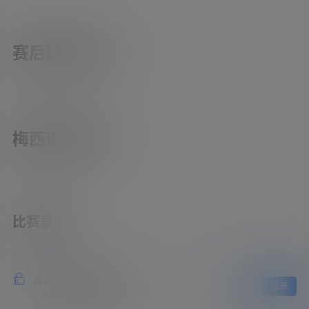
赛后球员评分：
梅西进球GIF：
比赛录像
隐藏内容，评论后阅读
登录
注册
评论后，请刷新页面