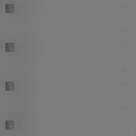
LM10LM
25年8月24日
三十小将
Lv2
1
举报
回复
0
0
bankman
25年10月28日
纸巾签约
Lv1
ths
举报
回复
0
0
Timmy
25年12月23日
三十小将
Lv2
goat
举报
回复
0
0
潮褪
1月1日
纸巾签约
Lv1